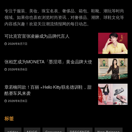
专注于服装、美妆、珠宝名表、奢侈品、箱包、鞋靴、潮玩等时尚
领域。如果你也喜欢浏览时尚资讯，对奢侈品、潮牌、球鞋文化等
内容感兴趣！欢迎关注潮流情报网的每日动态。
可比克官宣张凌赫成为品牌代言人
2026年8月7日
张柏芝成为MONETA「墨涅塔」黄金品牌大使
2026年8月6日
章若楠同款！百丽 ×Hello Kitty联名德训鞋，甜
酷赛车风来袭
2026年8月6日
标签
adidas
ASICS
Converse
DESCENTE
New Balance