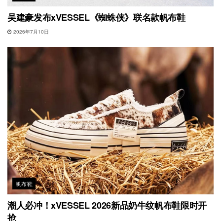
吴建豪发布xVESSEL《蜘蛛侠》联名款帆布鞋
2026年7月10日
帆布鞋
潮人必冲！xVESSEL 2026新品奶牛纹帆布鞋限时开
抢