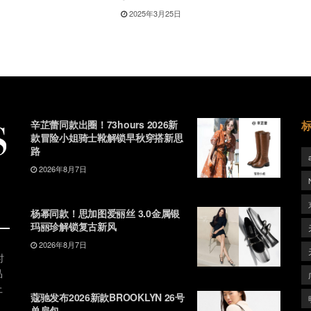
2025年3月25日
辛芷蕾同款出圈！73hours 2026新
款冒险小姐骑士靴解锁早秋穿搭新思
路
2026年8月7日
杨幂同款！思加图爱丽丝 3.0金属银
玛丽珍解锁复古新风
2026年8月7日
时
品
上
蔻驰发布2026新款BROOKLYN 26号
单肩包