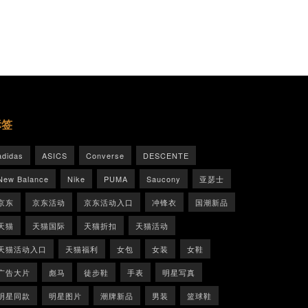
标签
adidas
ASICS
Converse
DESCENTE
New Balance
Nike
PUMA
Saucony
亚瑟士
京东
京东活动
京东活动入口
冲锋衣
国潮新品
天猫
天猫国际
天猫折扣
天猫活动
天猫活动入口
天猫福利
女包
女装
女鞋
广告大片
彪马
徒步鞋
手表
明星写真
明星同款
明星图片
潮牌新品
男装
篮球鞋