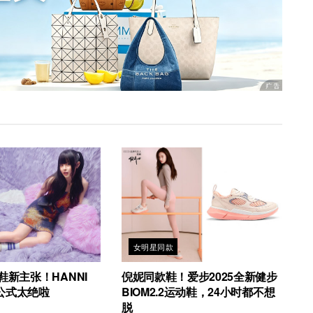
女明星同款
鞋新主张！HANNI
倪妮同款鞋！爱步2025全新健步
公式太绝啦
BIOM2.2运动鞋，24小时都不想
脱