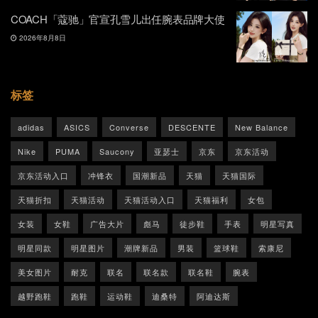
COACH「蔻驰」官宣孔雪儿出任腕表品牌大使
2026年8月8日
标签
adidas
ASICS
Converse
DESCENTE
New Balance
Nike
PUMA
Saucony
亚瑟士
京东
京东活动
京东活动入口
冲锋衣
国潮新品
天猫
天猫国际
天猫折扣
天猫活动
天猫活动入口
天猫福利
女包
女装
女鞋
广告大片
彪马
徒步鞋
手表
明星写真
明星同款
明星图片
潮牌新品
男装
篮球鞋
索康尼
美女图片
耐克
联名
联名款
联名鞋
腕表
越野跑鞋
跑鞋
运动鞋
迪桑特
阿迪达斯