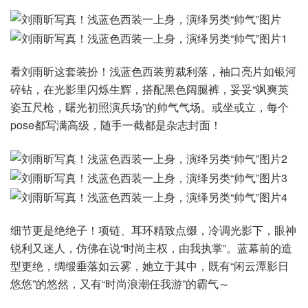
看刘雨昕这套装扮！浅蓝色西装剪裁利落，袖口亮片如银河
碎钻，在光影里闪烁生辉，搭配黑色阔腿裤，妥妥“飒爽英
姿五尺枪，曙光初照演兵场”的帅气气场。或坐或立，每个
pose都写满高级，随手一截都是杂志封面！
细节更是绝绝子！项链、耳环精致点缀，冷调光影下，眼神
锐利又迷人，仿佛在说“时尚主权，由我执掌”。蓝幕前的造
型更绝，绸缎垂落如云雾，她立于其中，既有“闲云潭影日
悠悠”的悠然，又有“时尚浪潮任我游”的霸气～