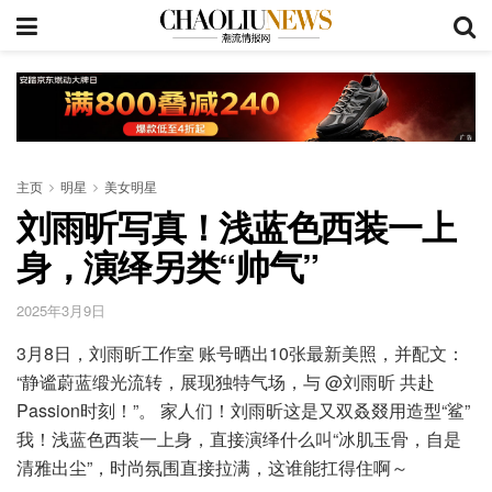
主页
明星
美女明星
刘雨昕写真！浅蓝色西装一上
身，演绎另类“帅气”
2025年3月9日
3月8日，刘雨昕工作室 账号晒出10张最新美照，并配文：
“静谧蔚蓝缎光流转，展现独特气场，与 @刘雨昕 共赴
Passion时刻！”。 家人们！刘雨昕这是又双叒叕用造型“鲨”
我！浅蓝色西装一上身，直接演绎什么叫“冰肌玉骨，自是
清雅出尘”，时尚氛围直接拉满，这谁能扛得住啊～