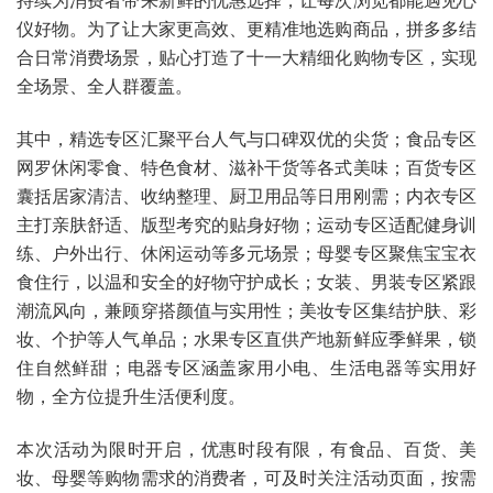
仪好物。为了让大家更高效、更精准地选购商品，拼多多结
合日常消费场景，贴心打造了十一大精细化购物专区，实现
全场景、全人群覆盖。
其中，精选专区汇聚平台人气与口碑双优的尖货；食品专区
网罗休闲零食、特色食材、滋补干货等各式美味；百货专区
囊括居家清洁、收纳整理、厨卫用品等日用刚需；内衣专区
主打亲肤舒适、版型考究的贴身好物；运动专区适配健身训
练、户外出行、休闲运动等多元场景；母婴专区聚焦宝宝衣
食住行，以温和安全的好物守护成长；女装、男装专区紧跟
潮流风向，兼顾穿搭颜值与实用性；美妆专区集结护肤、彩
妆、个护等人气单品；水果专区直供产地新鲜应季鲜果，锁
住自然鲜甜；电器专区涵盖家用小电、生活电器等实用好
物，全方位提升生活便利度。
本次活动为限时开启，优惠时段有限，有食品、百货、美
妆、母婴等购物需求的消费者，可及时关注活动页面，按需