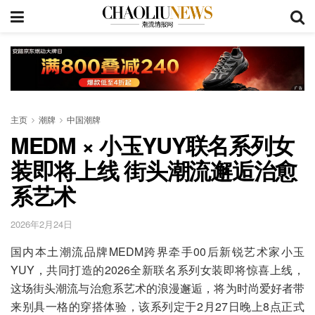
主页
潮牌
中国潮牌
MEDM × 小玉YUY联名系列女
装即将上线 街头潮流邂逅治愈
系艺术
2026年2月24日
国内本土潮流品牌MEDM跨界牵手00后新锐艺术家小玉
YUY，共同打造的2026全新联名系列女装即将惊喜上线，
这场街头潮流与治愈系艺术的浪漫邂逅，将为时尚爱好者带
来别具一格的穿搭体验，该系列定于2月27日晚上8点正式