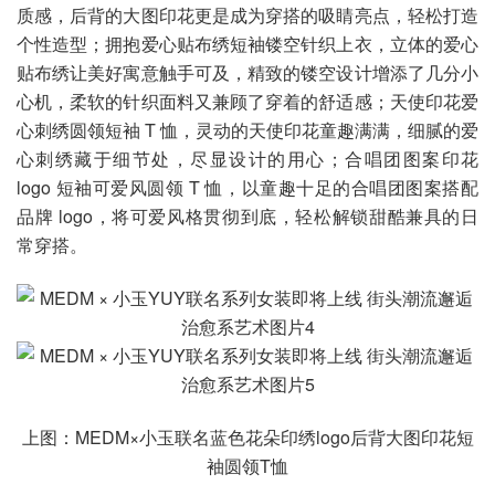
质感，后背的大图印花更是成为穿搭的吸睛亮点，轻松打造
个性造型；拥抱爱心贴布绣短袖镂空针织上衣，立体的爱心
贴布绣让美好寓意触手可及，精致的镂空设计增添了几分小
心机，柔软的针织面料又兼顾了穿着的舒适感；天使印花爱
心刺绣圆领短袖 T 恤，灵动的天使印花童趣满满，细腻的爱
心刺绣藏于细节处，尽显设计的用心；合唱团图案印花
logo 短袖可爱风圆领 T 恤，以童趣十足的合唱团图案搭配
品牌 logo，将可爱风格贯彻到底，轻松解锁甜酷兼具的日
常穿搭。
上图：MEDM×小玉联名蓝色花朵印绣logo后背大图印花短
袖圆领T恤