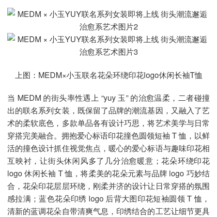
上图：MEDM×小玉联名花朵环绕印花logo休闲长袖T恤
当 MEDM 的街头率性遇上 “yuy 玉” 的治愈温柔，二者碰撞
出的联名系列女装，既保留了品牌的潮流基因，又融入了艺
术的柔软底色，多款单品各有设计巧思，将艺术美学与日常
穿搭完美融合。拥抱爱心标语印花撞色圆领短袖 T 恤，以鲜
活的撞色设计抓住视觉焦点，暖心的爱心标语与趣味印花相
互映衬，让街头休闲风多了几分治愈暖意；花朵环绕印花
logo 休闲长袖 T 恤，将柔美的花朵元素与品牌 logo 巧妙结
合，花朵印花层层环绕，刚柔并济的设计让日常穿搭的氛围
感拉满；蓝色花朵印绣 logo 后背大图印花短袖圆领 T 恤，
清新的蓝调花朵自带清爽气息，印绣结合的工艺让细节更具