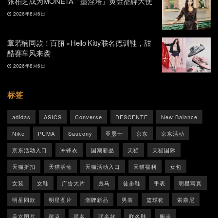
张柏芝成为MONETA「墨涅塔」黄金品牌大使
2026年8月6日
章若楠同款！百丽 ×Hello Kitty联名德训鞋，甜
酷赛车风来袭
2026年8月6日
标签
adidas
ASICS
Converse
DESCENTE
New Balance
Nike
PUMA
Saucony
亚瑟士
京东
京东活动
京东活动入口
冲锋衣
国潮新品
天猫
天猫国际
天猫折扣
天猫活动
天猫活动入口
天猫福利
女包
女装
女鞋
广告大片
彪马
徒步鞋
手表
明星写真
明星同款
明星图片
潮牌新品
男装
篮球鞋
索康尼
美女图片
耐克
联名
联名款
联名鞋
腕表