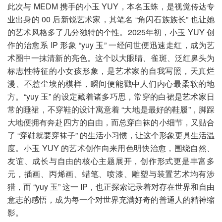
此次与 MEDM 携手的小玉 YUY，本名玉蛛，是视觉传达专
业出身的 00 后新锐艺术家，其笔名 “角闪石族族长” 也让她
的艺术风格多了几分独特的个性。2025年初，小玉 YUY 创
作的治愈系 IP 形象 “yuy 玉” 一经问世便迅速走红，成为艺
术圈中一抹清新的亮色。这个以大眼睛、雀斑、泛红鼻头为
标志性特征的小女孩形象，是艺术家的自我写照，天真烂
漫、不惹尘埃的模样，瞬间便能戳中人们内心最柔软的地
方。“yuy 玉” 的设定藏着诸多巧思，常穿的白裙是艺术家日
常的睡裙，不穿鞋的设计寓意着 “大地是最好的鞋履”，脚踩
大地便拥有奔赴四方的自由，而总穿白袜的小细节，又贴合
了 “穿鞋就要穿袜子” 的生活小习惯，让这个形象更具生活温
度。小玉 YUY 的艺术创作向来用色明快治愈，围绕自然、
友谊、成长与自由的核心主题展开，创作形式更是丰富多
元，插画、丙烯画、蜡笔、喷漆、雕塑与装置艺术均有涉
猎，而 “yuy 玉” 这一 IP，也正探索记录着对存在世界和自由
意志的感悟，成为每一个对世界充满好奇的普通人的精神缩
影。