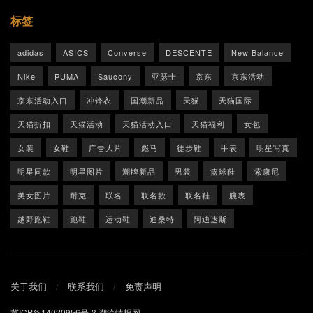
标签
adidas
ASICS
Converse
DESCENTE
New Balance
Nike
PUMA
Saucony
亚瑟士
京东
京东活动
京东活动入口
冲锋衣
国潮新品
天猫
天猫国际
天猫折扣
天猫活动
天猫活动入口
天猫福利
女包
女装
女鞋
广告大片
彪马
徒步鞋
手表
明星写真
明星同款
明星图片
潮牌新品
男装
篮球鞋
索康尼
美女图片
耐克
联名
联名款
联名鞋
腕表
越野跑鞋
跑鞋
运动鞋
迪桑特
阿迪达斯
关于我们
联系我们
免责声明
冀ICP备14020956号-3
潮流情报网