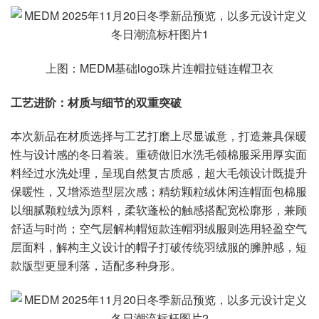
上图：MEDM基础logo珠片连帽拉链连帽卫衣
工艺进阶：材质与细节的双重突破
本次新品在材质选择与工艺打磨上尽显诚意，打造兼具保暖
性与设计感的冬日着装。重磅做旧水洗毛领棉服采用厚实面
料经过水洗处理，呈现自然复古质感，超大毛领设计既提升
保暖性，又增添造型层次感；精纺颗粒绒休闲连帽面包棉服
以细腻颗粒绒为原料，柔软蓬松的触感搭配宽松廓形，兼顾
舒适与时尚；空气层解构帽短款连帽羽绒服则选用轻盈空气
层面料，解构主义设计的帽子打破传统羽绒服的臃肿感，短
款版型更显利落，适配多种身形。