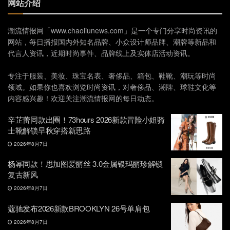
网站介绍
潮流情报网「www.chaoliunews.com」是一个专门分享时尚资讯的
网站，每日播报国内外知名品牌、小众设计师品牌、潮牌等新品和
代言人资讯，近期时尚事件、品牌线上及实体店活动资讯。
专注于服装、美妆、珠宝名表、奢侈品、箱包、鞋靴、潮玩等时尚
领域。如果你也喜欢浏览时尚资讯，对奢侈品、潮牌、球鞋文化等
内容感兴趣！欢迎关注潮流情报网的每日动态。
辛芷蕾同款出圈！73hours 2026新款冒险小姐骑
士靴解锁早秋穿搭新思路
2026年8月7日
杨幂同款！思加图爱丽丝 3.0金属银玛丽珍解锁
复古新风
2026年8月7日
蔻驰发布2026新款BROOKLYN 26号单肩包
2026年8月7日