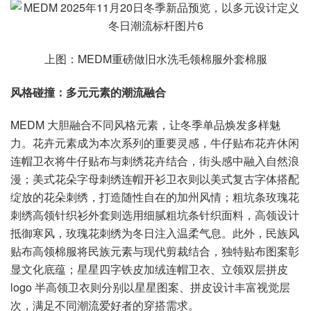
上图：MEDM重磅做旧水洗毛领棉服外套棉服
风格碰撞：多元元素的潮流融合
MEDM 大胆融合不同风格元素，让冬季单品焕发多样魅
力。花卉元素成为本次系列的重要灵感，牛仔贴布花卉休闲
连帽卫衣将牛仔贴布与刺绣花卉结合，街头感中融入自然浪
漫；美式花朵字母刺绣连帽开衫卫衣则以美式复古字体搭配
绽放的花朵刺绣，打造随性自在的加州风情；粗坑条玫瑰花
刺绣高领针织衫外套则选用细腻粗坑条针织面料，高领设计
抵御寒风，玫瑰花刺绣为冬日注入温柔气息。此外，民族风
贴布高领棉服将民族元素与现代剪裁结合，独特贴布图案彰
显文化底蕴；星星四字铁皮加绒连帽卫衣、立领双层拼皮
logo 半高领卫衣则分别以星星图案、拼皮设计丰富视觉层
次，满足不同潮流爱好者的穿搭需求。