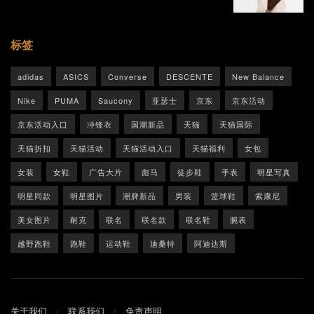
标签
adidas
ASICS
Converse
DESCENTE
New Balance
Nike
PUMA
Saucony
亚瑟士
京东
京东活动
京东活动入口
冲锋衣
国潮新品
天猫
天猫国际
天猫折扣
天猫活动
天猫活动入口
天猫福利
女包
女装
女鞋
广告大片
彪马
徒步鞋
手表
明星写真
明星同款
明星图片
潮牌新品
男装
篮球鞋
索康尼
美女图片
耐克
联名
联名款
联名鞋
腕表
越野跑鞋
跑鞋
运动鞋
迪桑特
阿迪达斯
关于我们
联系我们
免责声明