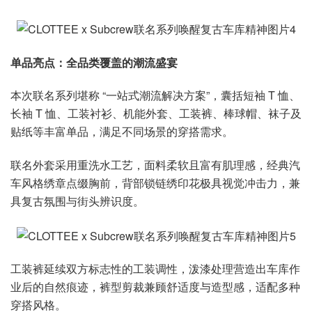
单品亮点：全品类覆盖的潮流盛宴
本次联名系列堪称 “一站式潮流解决方案”，囊括短袖 T 恤、
长袖 T 恤、工装衬衫、机能外套、工装裤、棒球帽、袜子及
贴纸等丰富单品，满足不同场景的穿搭需求。
联名外套采用重洗水工艺，面料柔软且富有肌理感，经典汽
车风格绣章点缀胸前，背部锁链绣印花极具视觉冲击力，兼
具复古氛围与街头辨识度。
工装裤延续双方标志性的工装调性，泼漆处理营造出车库作
业后的自然痕迹，裤型剪裁兼顾舒适度与造型感，适配多种
穿搭风格。