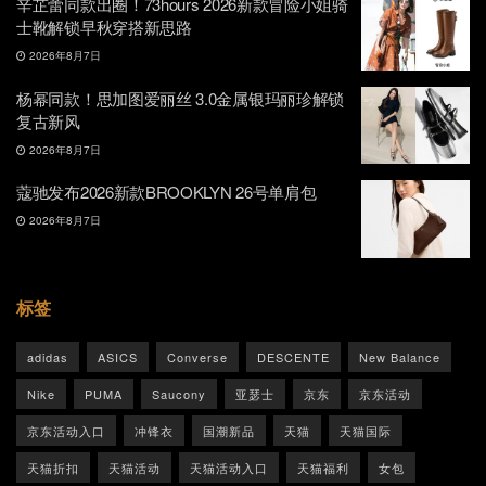
辛芷蕾同款出圈！73hours 2026新款冒险小姐骑
士靴解锁早秋穿搭新思路
2026年8月7日
杨幂同款！思加图爱丽丝 3.0金属银玛丽珍解锁
复古新风
2026年8月7日
蔻驰发布2026新款BROOKLYN 26号单肩包
2026年8月7日
标签
adidas
ASICS
Converse
DESCENTE
New Balance
Nike
PUMA
Saucony
亚瑟士
京东
京东活动
京东活动入口
冲锋衣
国潮新品
天猫
天猫国际
天猫折扣
天猫活动
天猫活动入口
天猫福利
女包