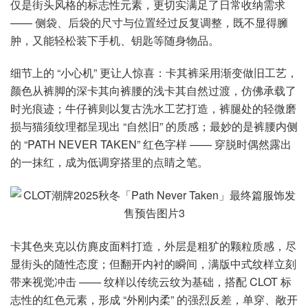
仅是街头风格的标志性元素，更切实满足了日常收纳需求
—— 侧袋、后袋的尺寸与位置经过反复调整，既不显得臃
肿，又能轻松装下手机、钥匙等随身物品。
细节上的 “小心机” 更让人惊喜：卡其裤采用渐变做旧工艺，
颜色从裤脚的深卡其向裤腰的浅卡其自然过渡，仿佛承载了
时光痕迹；牛仔裤则以复古洗水工艺打造，裤腿处的轻微磨
损与猫须纹理都呈现出 “自然旧” 的质感；最妙的是裤腰内侧
的 “PATH NEVER TAKEN” 红色字样 —— 穿脱时偶然露出
的一抹红，成为低调穿搭里的点睛之笔。
卡其色夹克以仿麂皮面料打造，外层是粗犷的颗粒质感，尽
显街头的随性态度；但翻开内衬的瞬间，满版中式纹样立刻
带来视觉冲击 —— 纹样以传统云纹为基础，搭配 CLOT 标
志性的红色元素，形成 “外刚内柔” 的强烈反差，单穿、敞开