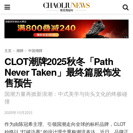
主页
潮牌
中国潮牌
CLOT潮牌2025秋冬「Path
Never Taken」最终篇服饰发
售预告
国潮力量再掀新浪潮：中式美学与街头文化的终极碰
撞
2025年10月22日
作为由陈冠希主理、引领国潮走向全球的标杆品牌，CLOT
始终以 “打破边界” 的设计理念重构潮流表达。近日，品牌正