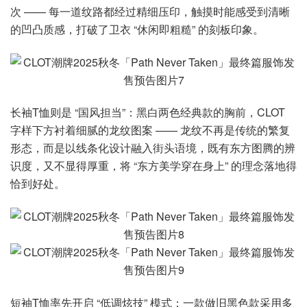
次 —— 每一道纹路都经过精细压印，触摸时能感受到清晰
的凹凸质感，打破了卫衣 “休闲即粗糙” 的刻板印象。
长袖T恤则是 “国风担当”：黑白两色经典款的胸前，CLOT
字样下方衬着细腻的龙纹图案 —— 龙纹不再是传统的繁复
形态，而是以线条化设计融入街头语境，既有东方图腾的辨
识度，又不显得厚重，将 “东方美学穿在身上” 的理念落地得
恰到好处。
短袖T恤率先开启 “低调炫技” 模式：一款做旧黑色款采用多