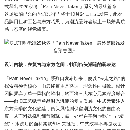
式释出2025秋冬「Path Never Taken」系列的最终篇章，
这场酝酿已久的 “收官之作” 将于10月24日正式发售，此次
品牌用粗犷工艺与东方巧思，为潮流爱好者献上一场兼具质
感与态度的视觉盛宴。
设计内核：在复古与东方之间，找到街头潮流的新表达
「Path Never Taken」系列自发布以来，便以 “未走之路” 的
探索精神为核心，而最终篇更是将这一理念推向极致。设计
团队摒弃了单一风格的堆砌，转而将三大核心元素深度融合
——做旧工艺赋予单品时光沉淀的复古质感，中式元素注入
东方美学的文化底蕴，街头风格则保留潮流文化的自由态
度。从面料选择到细节雕琢，每一处都在平衡 “粗犷” 与 “精
致”：水洗后的面料柔软却不失挺括，中式纹样不再是表面