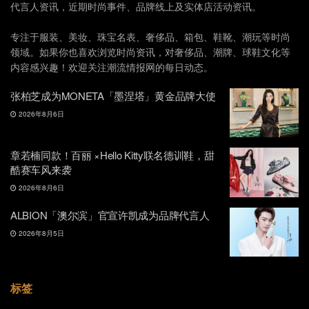
代言人资讯，近期时尚事件、品牌线上及实体店活动资讯。
专注于服装、美妆、珠宝名表、奢侈品、箱包、鞋靴、潮玩等时尚
领域。如果你也喜欢浏览时尚资讯，对奢侈品、潮牌、球鞋文化等
内容感兴趣！欢迎关注潮流情报网的每日动态。
张柏芝成为MONETA「墨涅塔」黄金品牌大使
2026年8月6日
章若楠同款！百丽 ×Hello Kitty联名德训鞋，甜
酷赛车风来袭
2026年8月6日
ALBION「澳尔滨」官宣许凯成为品牌代言人
2026年8月5日
标签