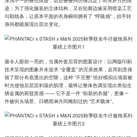
深浅不一的褪色痕迹，层层叠叠间仿佛沉淀了街头岁月的痕
迹；为了强化服装的立体结构，又在轮廓边缘采用喷染工艺
勾勒线条，让原本平面的衣身瞬间拥有了 “呼吸感”，抬手转
身间都能展现出层次变化。
最令人眼前一亮的，当属外套后背的图案设计：以网版印刷
技术呈现的图象并未追求 “全覆盖” 的完美效果，反而刻意保
留了部分布底透出的空隙，这种 “不完整” 恰好模拟出墙面被
时光侵蚀后层层剥落的肌理，最终让整体色调呈现出类似生
锈金属的斑驳质感 —— 它不是一件 “崭新的衣服”，更像一
件被街头场景、日晒雨淋共同雕刻过的 “艺术载体”。