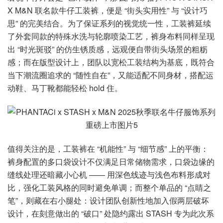
X M&N 联名款牛仔工装裤，便是 “街头实用性” 与 “设计巧
思” 的完美结合。为了保证系列的视觉统一性，工装裤延续
了外套同款的特殊水洗与轮廓喷染工艺，裤身布料同样呈现
出 “时光斑驳” 的仿生锈质感，远观便自带街头场景的粗粝
感；而在版型设计上，团队以宽松工装结构为基底，既符合
当下潮流圈追求的 “随性自在”，又能适配不同身材，搭配运
动鞋、马丁靴都能轻松 hold 住。
值得关注的是，工装裤在 “机能性” 与 “细节感” 上的平衡：
裤身配置的多口袋设计不仅满足日常储物需求，口袋边缘的
缝线处理还暗藏小心机 —— 用深色线迹与浅色布料形成对
比，强化工装风格的同时避免单调；而整个单品的 “点睛之
笔”，则藏在右小腿处：设计团队创新性地加入假两层破坏
设计，在刻意做出的 “破口” 处隐约露出 STASH 专为此次系