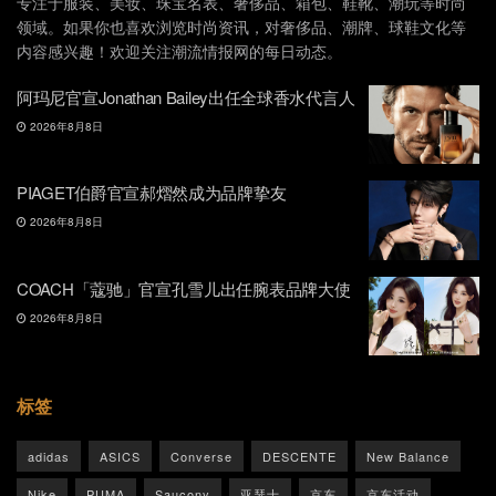
专注于服装、美妆、珠宝名表、奢侈品、箱包、鞋靴、潮玩等时尚
领域。如果你也喜欢浏览时尚资讯，对奢侈品、潮牌、球鞋文化等
内容感兴趣！欢迎关注潮流情报网的每日动态。
阿玛尼官宣Jonathan Bailey出任全球香水代言人
2026年8月8日
PIAGET伯爵官宣郝熠然成为品牌挚友
2026年8月8日
COACH「蔻驰」官宣孔雪儿出任腕表品牌大使
2026年8月8日
标签
adidas
ASICS
Converse
DESCENTE
New Balance
Nike
PUMA
Saucony
亚瑟士
京东
京东活动