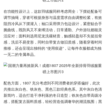
在功能性设计上，这款羽绒服同样考虑周全：下摆处配备可
调节抽绳，穿者可根据身形与温度需求自由调整松紧，有效
阻挡冷风从下摆灌入；袖口采用弹力包边设计，紧密贴合手
腕曲线，既防风又不束缚活动，日常通勤、户外游玩都能灵
活应对；面料则选用尼龙洗褪材质，触感轻盈却不失挺括骨
感，洗后不易变形，同时自带复古做旧质感，随着穿着时间
推移，还会呈现出独特的 “使用痕迹”，让每件衣服都成为独
一无二的专属单品。
配色方面，1807 充分考虑到不同消费者的穿搭偏好，此次
共推出灰白色、铁灰色、黑色三款经典色系。其中灰白色清
新简约，适合打造干净利落的冬日造型；铁灰色自带高级冷
感，搭配复古面料质感，轻松营造低调奢华的潮流氛围；黑