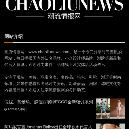
网站介绍
潮流情报网「www.chaoliunews.com」是一个专门分享时尚资讯的
网站，每日播报国内外知名品牌、小众设计师品牌、潮牌等新品和
代言人资讯，近期时尚事件、品牌线上及实体店活动资讯。
专注于服装、美妆、珠宝名表、奢侈品、箱包、鞋靴、潮玩等时尚
领域。如果你也喜欢浏览时尚资讯，对奢侈品、潮牌、球鞋文化等
内容感兴趣！欢迎关注潮流情报网的每日动态。
倪妮、黄景瑜、赵佳丽演绎ECCO全新轻训系列
2026年8月9日
阿玛尼官宣Jonathan Bailey出任全球香水代言人