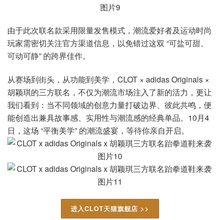
由于此次联名款采用限量发售模式，潮流爱好者及运动时尚
玩家需密切关注官方渠道信息，以免错过这双 “可盐可甜、
可动可静” 的跨界佳作。
从赛场到街头，从功能到美学，CLOT × adidas Originals ×
胡颖琪的三方联名，不仅为潮流市场注入了新的活力，更让
我们看到：当不同领域的创意力量打破边界、彼此共鸣，便
能创造出兼具故事感、实用性与潮流感的经典单品。10月4
日，这场 “平衡美学” 的潮流盛宴，等待你亲自开启。
进入CLOT天猫旗舰店 >>