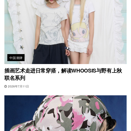
中国潮牌
插画艺术走进日常穿搭，解读WHOOSIS与野有上秋
联名系列
2026年7月11日