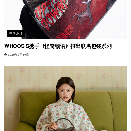
中国潮牌
WHOOSIS携手《怪奇物语》推出联名包袋系列
2026年6月30日