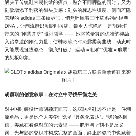
解决了传统鞋带易松散的痛点，贴合不同脚型的同时，又为
鞋款增添了利落的街头质感；鞋头的标志性弧度、侧面若隐
若现的 adidas 三条纹标志，悄然呼应着三叶草系列的经典
DNA，让潮流辨识度瞬间拉满。最令人惊艳的，是胡颖琪
带来的 “刚柔并济” 设计哲学 —— 她将芭蕾舞的优雅韵律融
入跆拳道的刚劲力量，使鞋款静态时流露柔美曲线，动态时
又能展现挺拔姿态，彻底打破了 “运动 = 粗犷”“优雅 = 脆弱”
的刻板印象。
胡颖琪的创意叙事：在对立中寻找平衡之美
对中国时装设计师胡颖琪而言，这双联名鞋远不止是一件潮
流单品，更是她个人美学理念的 “具象化表达”。“我始终相
信，美藏在看似对立的元素里 —— 脆弱与坚韧不是反义
词，光与影的交织才构成完整的画面，静止的姿态中也藏着