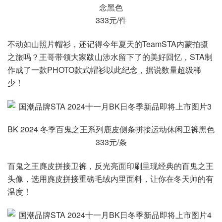
念黑色
333元/件
不动如山照片帽衫，还记得今年夏天的TeamSTA内蒙拍摄
之旅吗？王哥带领大家跋山涉水留下了的美好回忆，STA制
作成了一款PHOTO款式帽衫以此纪念，据说数量超级稀
少！
BK 2024 冬季百鬼之王系列鹿皮侧条拼接运动休闲卫裤黑色
333元/条
百鬼之王麂皮拼接卫裤，反光亮面印刷呈现经典的百鬼之王
头像，选用麂皮拼接重磅毛绒内里面料，让你在冬天帅的有
温度！