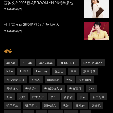
蔻驰发布2026新款BROOKLYN 26号单肩包
2026年8月7日
可比克官宣张凌赫成为品牌代言人
2026年8月7日
标签
adidas
ASICS
Converse
DESCENTE
New Balance
Nike
PUMA
Saucony
亚瑟士
京东
京东活动
京东活动入口
冲锋衣
国潮新品
天猫
天猫国际
天猫折扣
天猫活动
天猫活动入口
天猫福利
女包
女装
女鞋
广告大片
彪马
徒步鞋
手表
明星写真
明星同款
明星图片
潮牌新品
男装
篮球鞋
索康尼