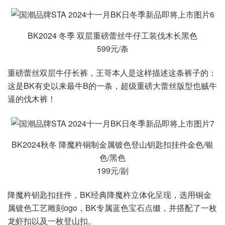
BK2024 冬季 双层重磅蕾丝牛仔工装伐木长黑色
599元/条
重磅蕾丝双层牛仔长裤，王哥本人是这样描述这条裤子的：
这是BK有史以来最牛B的一条，超级重磅大蕾丝版型也贼牛
逼的伐木裤！
BK2024秋冬 降魔杵铜制金属镀色登山钥匙扣挂件金色/银
色/黑色
199元/副
降魔杵钥匙扣挂件，BK经典降魔杵立体化呈现，选用铜金
属镀色工艺雕刻ogo，BK专属蓝色宝石点缀，并搭配了一枚
龙虾扣以及一枚登山扣。