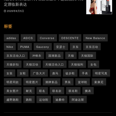
定唇妆新表达
2026年8月5日
标签
adidas
ASICS
Converse
DESCENTE
New Balance
Nike
PUMA
Saucony
亚瑟士
京东
京东活动
京东活动入口
冲锋衣
国潮新品
天猫
天猫国际
天猫折扣
天猫活动
天猫活动入口
天猫福利
女包
女装
女鞋
广告大片
彪马
徒步鞋
手表
明星写真
明星同款
明星图片
潮牌新品
男装
篮球鞋
索康尼
美女图片
耐克
联名
联名款
联名鞋
腕表
越野跑鞋
跑鞋
运动鞋
迪桑特
阿迪达斯