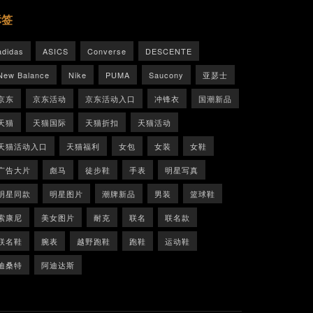
标签
adidas
ASICS
Converse
DESCENTE
New Balance
Nike
PUMA
Saucony
亚瑟士
京东
京东活动
京东活动入口
冲锋衣
国潮新品
天猫
天猫国际
天猫折扣
天猫活动
天猫活动入口
天猫福利
女包
女装
女鞋
广告大片
彪马
徒步鞋
手表
明星写真
明星同款
明星图片
潮牌新品
男装
篮球鞋
索康尼
美女图片
耐克
联名
联名款
联名鞋
腕表
越野跑鞋
跑鞋
运动鞋
迪桑特
阿迪达斯