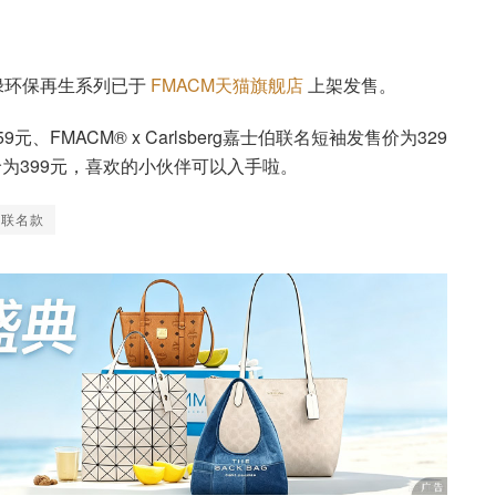
市绿环保再生系列已于
FMACM天猫旗舰店
上架发售。
59元、FMACM® x Carlsberg嘉士伯联名短袖发售价为329
发售价为399元，喜欢的小伙伴可以入手啦。
联名款