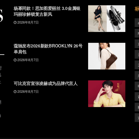
杨幂同款！思加图爱丽丝 3.0金属银
玛丽珍解锁复古新风
2026年8月7日
蔻驰发布2026新款BROOKLYN 26号
单肩包
2026年8月7日
时
品
上
可比克官宣张凌赫成为品牌代言人
2026年8月7日
潮
、
每