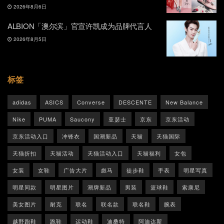
2026年8月6日
ALBION「澳尔滨」官宣许凯成为品牌代言人
2026年8月5日
标签
adidas
ASICS
Converse
DESCENTE
New Balance
Nike
PUMA
Saucony
亚瑟士
京东
京东活动
京东活动入口
冲锋衣
国潮新品
天猫
天猫国际
天猫折扣
天猫活动
天猫活动入口
天猫福利
女包
女装
女鞋
广告大片
彪马
徒步鞋
手表
明星写真
明星同款
明星图片
潮牌新品
男装
篮球鞋
索康尼
美女图片
耐克
联名
联名款
联名鞋
腕表
越野跑鞋
跑鞋
运动鞋
迪桑特
阿迪达斯