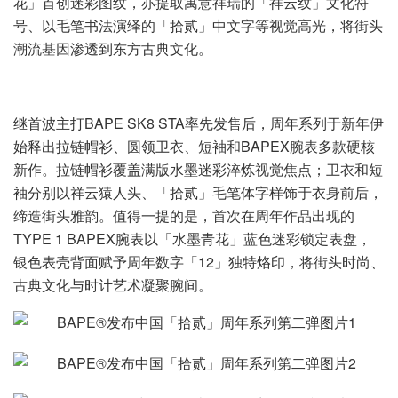
花」首创迷彩图纹，亦提取寓意祥瑞的「祥云纹」文化符
号、以毛笔书法演绎的「拾贰」中文字等视觉高光，将街头
潮流基因渗透到东方古典文化。
继首波主打BAPE SK8 STA率先发售后，周年系列于新年伊
始释出拉链帽衫、圆领卫衣、短袖和BAPEX腕表多款硬核
新作。拉链帽衫覆盖满版水墨迷彩淬炼视觉焦点；卫衣和短
袖分别以祥云猿人头、「拾贰」毛笔体字样饰于衣身前后，
缔造街头雅韵。值得一提的是，首次在周年作品出现的
TYPE 1 BAPEX腕表以「水墨青花」蓝色迷彩锁定表盘，
银色表壳背面赋予周年数字「12」独特烙印，将街头时尚、
古典文化与时计艺术凝聚腕间。