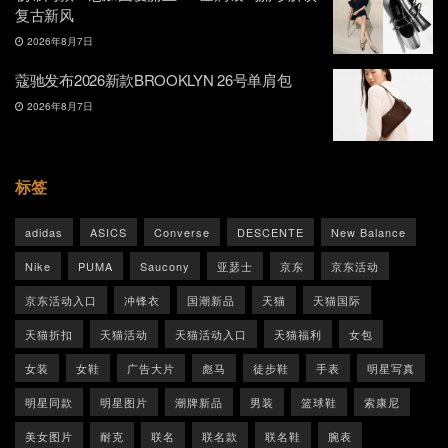
复古新风
2026年8月7日
蔻驰发布2026新款BROOKLYN 26号单肩包
2026年8月7日
标签
adidas
ASICS
Converse
DESCENTE
New Balance
Nike
PUMA
Saucony
亚瑟士
京东
京东活动
京东活动入口
冲锋衣
国潮新品
天猫
天猫国际
天猫折扣
天猫活动
天猫活动入口
天猫福利
女包
女装
女鞋
广告大片
彪马
徒步鞋
手表
明星写真
明星同款
明星图片
潮牌新品
男装
篮球鞋
索康尼
美女图片
耐克
联名
联名款
联名鞋
腕表