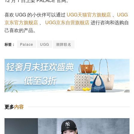
12 月 1 日上架 PALACE 官网。
喜欢 UGG 的小伙伴可以通过
UGG天猫官方旗舰店
、
UGG
京东官方旗舰店
、
UGG京东自营旗舰店
进行咨询和选购自
己喜欢的产品。
标签：
Palace
UGG
潮牌联名
更多
内容