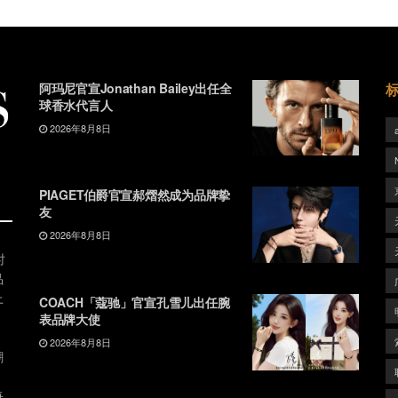
阿玛尼官宣Jonathan Bailey出任全
球香水代言人
2026年8月8日
PIAGET伯爵官宣郝熠然成为品牌挚
友
2026年8月8日
时
品
上
COACH「蔻驰」官宣孔雪儿出任腕
表品牌大使
2026年8月8日
潮
、
每