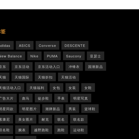
标签
adidas
ASICS
Converse
DESCENTE
New Balance
Nike
PUMA
Saucony
亚瑟士
京东
京东活动
京东活动入口
冲锋衣
国潮新品
天猫
天猫国际
天猫折扣
天猫活动
天猫活动入口
天猫福利
女包
女装
女鞋
广告大片
彪马
徒步鞋
手表
明星写真
明星同款
明星图片
潮牌新品
男装
篮球鞋
索康尼
美女图片
耐克
联名
联名款
联名鞋
腕表
越野跑鞋
跑鞋
运动鞋