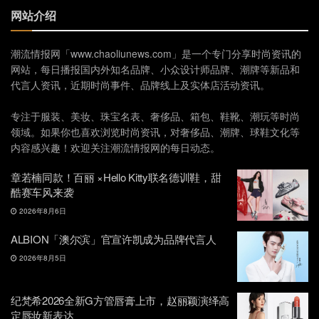
网站介绍
潮流情报网「www.chaoliunews.com」是一个专门分享时尚资讯的
网站，每日播报国内外知名品牌、小众设计师品牌、潮牌等新品和
代言人资讯，近期时尚事件、品牌线上及实体店活动资讯。
专注于服装、美妆、珠宝名表、奢侈品、箱包、鞋靴、潮玩等时尚
领域。如果你也喜欢浏览时尚资讯，对奢侈品、潮牌、球鞋文化等
内容感兴趣！欢迎关注潮流情报网的每日动态。
章若楠同款！百丽 ×Hello Kitty联名德训鞋，甜
酷赛车风来袭
2026年8月6日
ALBION「澳尔滨」官宣许凯成为品牌代言人
2026年8月5日
纪梵希2026全新G方管唇膏上市，赵丽颖演绎高
定唇妆新表达