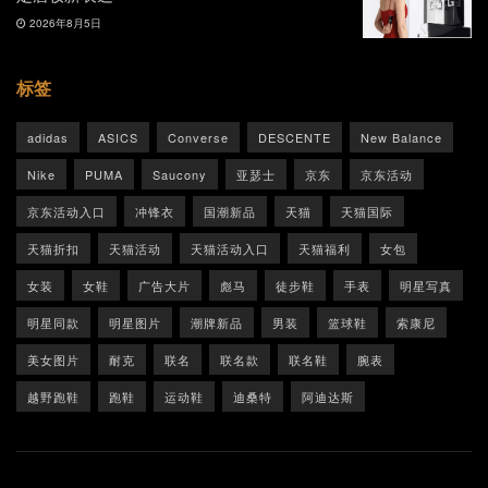
2026年8月5日
标签
adidas
ASICS
Converse
DESCENTE
New Balance
Nike
PUMA
Saucony
亚瑟士
京东
京东活动
京东活动入口
冲锋衣
国潮新品
天猫
天猫国际
天猫折扣
天猫活动
天猫活动入口
天猫福利
女包
女装
女鞋
广告大片
彪马
徒步鞋
手表
明星写真
明星同款
明星图片
潮牌新品
男装
篮球鞋
索康尼
美女图片
耐克
联名
联名款
联名鞋
腕表
越野跑鞋
跑鞋
运动鞋
迪桑特
阿迪达斯